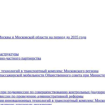
Москвы и Московской области на период до 2035 года
раструктуры
но-частного партнерства
 технологий в транспортный комплекс Московского региона
пассажирской мобильности Общественного совета при Министе
та при подкомиссии по совершенствованию контрольных (надзор
омиссии по проведению административной реформы
ения инновационных технологий в транспортный комплекс Моско
управлению дорожным движением