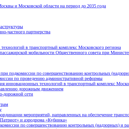
Москвы и Московской области на период до 2035 года
раструктуры
но-частного партнерства
 технологий в транспортный комплекс Московского региона
пассажирской мобильности Общественного совета при Министе
та при подкомиссии по совершенствованию контрольных (надзор
омиссии по проведению административной реформы
ения инновационных технологий в транспортный комплекс Моско
управлению дорожным движением
но-дорожной сети
трам
у
ординации мероприятий, направленных на обеспечение транспо
Патриот» и аэродрома «Кубинка»
подкомиссии по совершенствованию контрольных (надзорных) и 