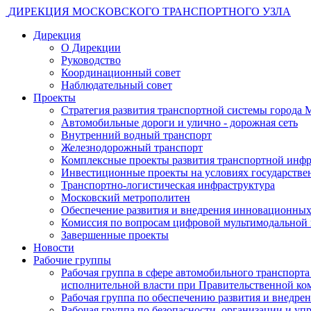
ДИРЕКЦИЯ МОСКОВСКОГО ТРАНСПОРТНОГО УЗЛА
Дирекция
О Дирекции
Руководство
Координационный совет
Наблюдательный совет
Проекты
Стратегия развития транспортной системы города 
Автомобильные дороги и улично - дорожная сеть
Внутренний водный транспорт
Железнодорожный транспорт
Комплексные проекты развития транспортной инф
Инвестиционные проекты на условиях государствен
Транспортно-логистическая инфраструктура
Московский метрополитен
Обеспечение развития и внедрения инновационных
Комиссия по вопросам цифровой мультимодальной 
Завершенные проекты
Новости
Рабочие группы
Рабочая группа в сфере автомобильного транспор
исполнительной власти при Правительственной к
Рабочая группа по обеспечению развития и внедр
Рабочая группа по безопасности, организации и 