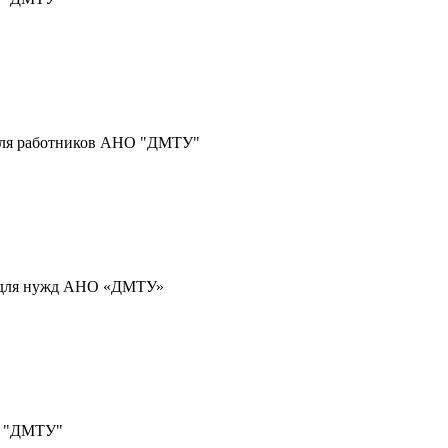
 для работников АНО "ДМТУ"
й для нужд АНО «ДМТУ»
О "ДМТУ"