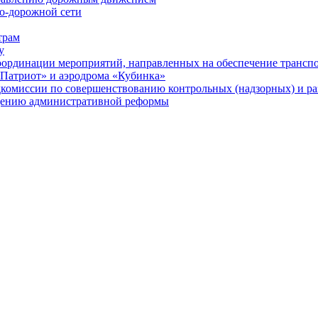
но-дорожной сети
трам
у
ординации мероприятий, направленных на обеспечение транспо
Патриот» и аэродрома «Кубинка»
подкомиссии по совершенствованию контрольных (надзорных) и 
едению административной реформы