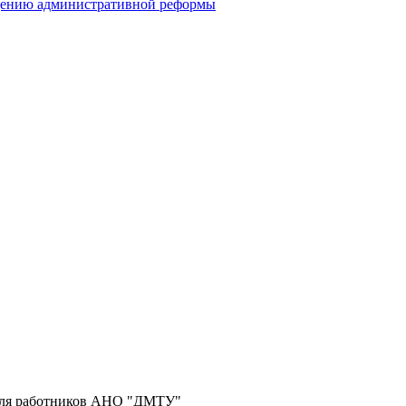
едению административной реформы
 для работников АНО "ДМТУ"