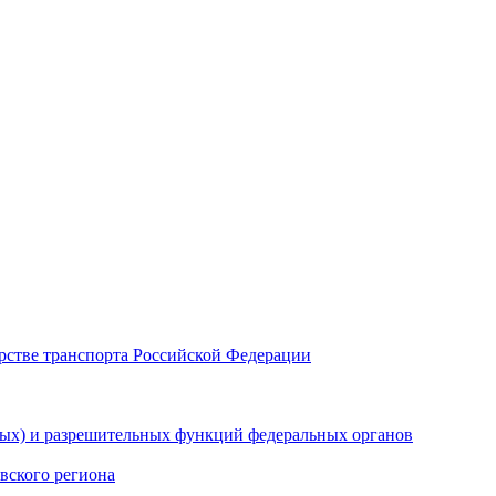
рстве транспорта Российской Федерации
ных) и разрешительных функций федеральных органов
вского региона