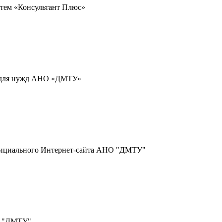
стем «Консультант Плюс»
й для нужд АНО «ДМТУ»
официального Интернет-сайта АНО "ДМТУ"
О "ДМТУ"