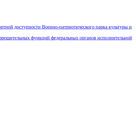
ртной доступности Военно-патриотического парка культуры и
разрешительных функций федеральных органов исполнительной